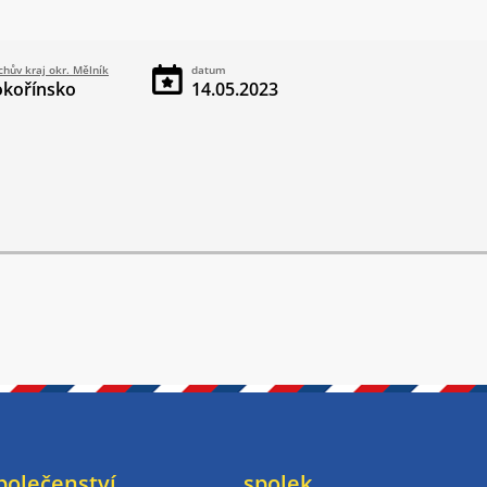
hův kraj okr. Mělník
datum
okořínsko
14.05.2023
polečenství
spolek