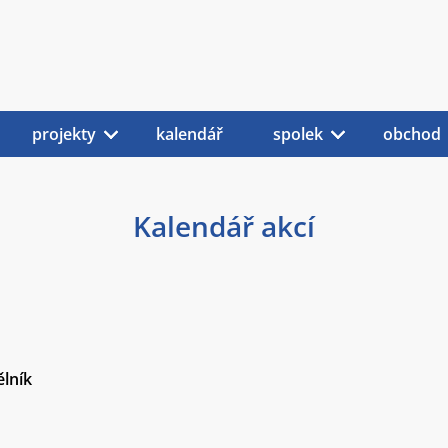
projekty
kalendář
spolek
obchod
Kalendář akcí
ělník