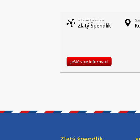
odpovědná osoba
Mác
Zlatý Špendlík
K
ještě vice informací
Zlatý špendlík
s