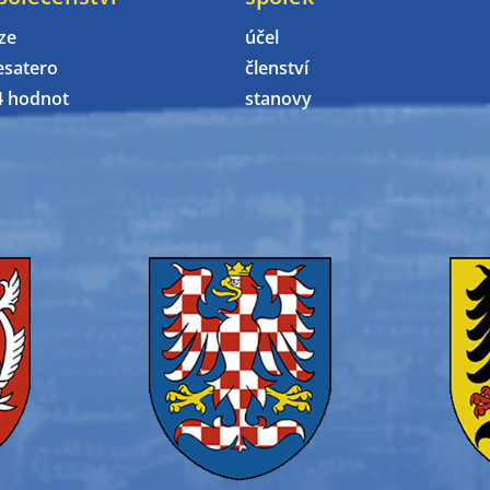
ze
účel
esatero
členství
4 hodnot
stanovy