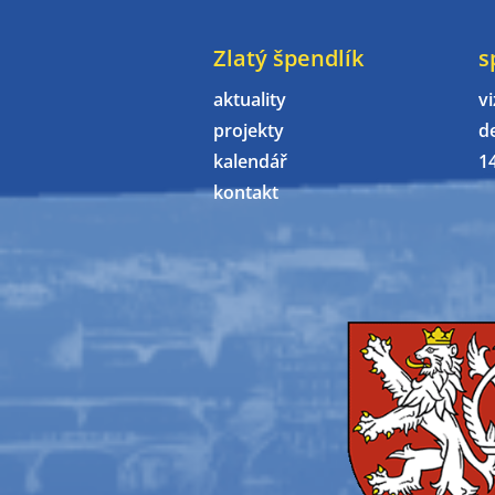
Zlatý špendlík
s
aktuality
vi
projekty
d
kalendář
1
kontakt