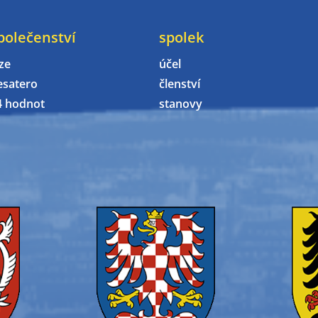
polečenství
spolek
ze
účel
esatero
členství
4 hodnot
stanovy