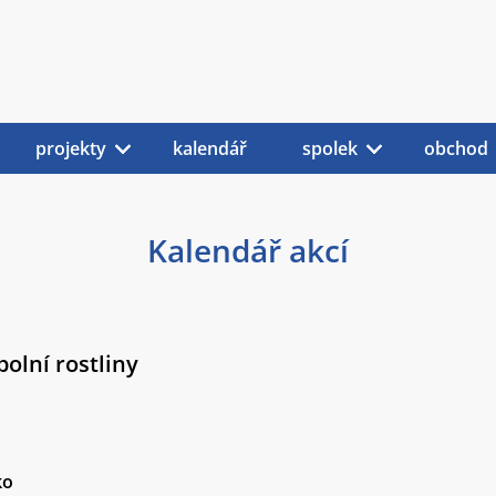
projekty
kalendář
spolek
obchod
Kalendář akcí
polní rostliny
ko