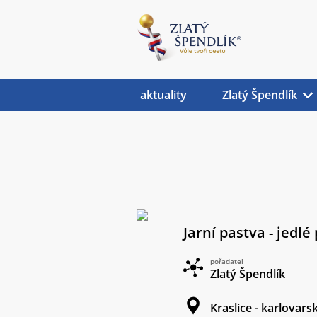
aktuality
Zlatý Špendlík
Jarní pastva - jedlé 
pořadatel
Zlatý Špendlík
Kraslice - karlovars