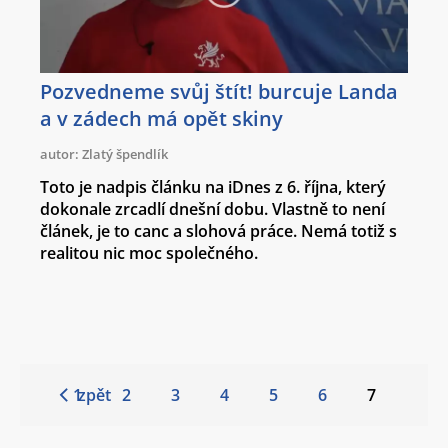
Pozvedneme svůj štít! burcuje Landa
a v zádech má opět skiny
autor: Zlatý špendlík
Toto je nadpis článku na iDnes z 6. října, který
dokonale zrcadlí dnešní dobu. Vlastně to není
článek, je to canc a slohová práce. Nemá totiž s
realitou nic moc společného.
1
zpět
2
3
4
5
6
7