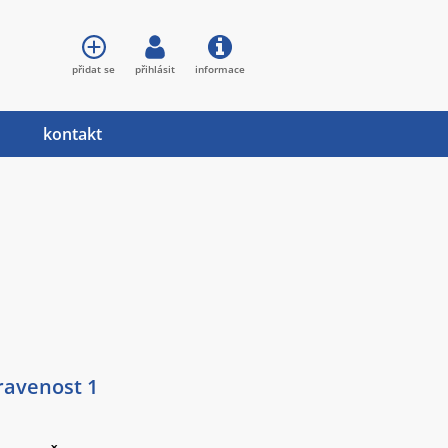
přidat se
přihlásit
informace
kontakt
pravenost 1