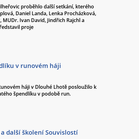
lheřovic proběhlo další setkání, kterého
mplová, Daniel Landa, Lenka Procházková,
k, MUDr. Ivan David, Jindřich Rajchl a
edstavil proje
dlíku v runovém háji
Runovém háji v Dlouhé Lhotě posloužilo k
latého špendlíku v podobě run.
a další školení Souvislostí