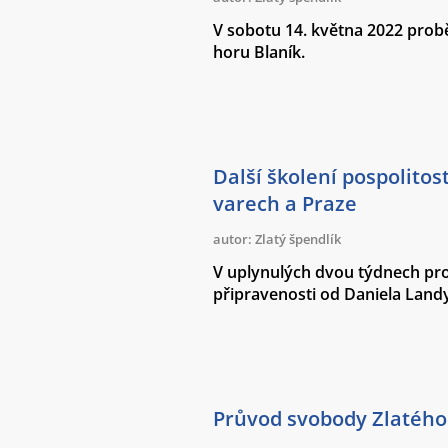
V sobotu 14. května 2022 prob
horu Blaník.
Další školení pospolitos
varech a Praze
autor: Zlatý špendlík
V uplynulých dvou týdnech prob
připravenosti od Daniela Land
Průvod svobody Zlatého