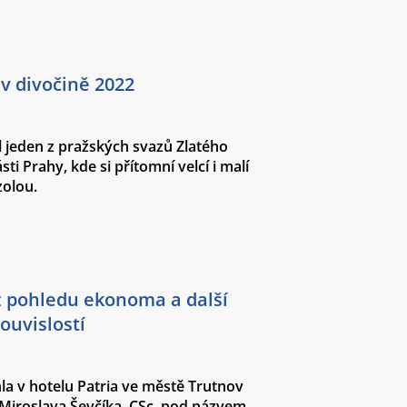
 v divočině 2022
l jeden z pražských svazů Zlatého
ti Prahy, kde si přítomní velcí i malí
zolou.
z pohledu ekonoma a další
ouvislostí
la v hotelu Patria ve městě Trutnov
Miroslava Ševčíka, CSc. pod názvem