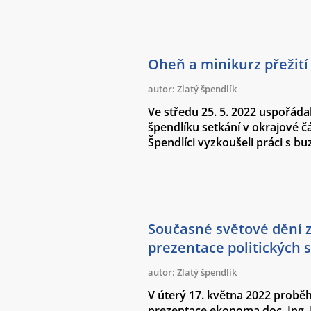
Oheň a minikurz přežití
autor: Zlatý špendlík
Ve středu 25. 5. 2022 uspořáda
špendlíku setkání v okrajové čás
Špendlíci vyzkoušeli práci s bu
Současné světové dění 
prezentace politických s
autor: Zlatý špendlík
V úterý 17. května 2022 proběh
prezentace ekonoma doc. Ing. 