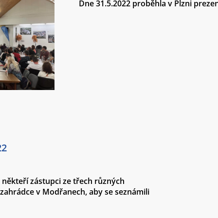
Dne 31.5.2022 proběhla v Plzni prez
22
i někteří zástupci ze třech různých
zahrádce v Modřanech, aby se seznámili