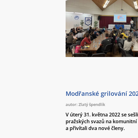
Modřanské grilování 20
autor: Zlatý špendlík
V úterý 31. května 2022 se sešl
pražských svazů na komunitní 
a přivítali dva nové členy.