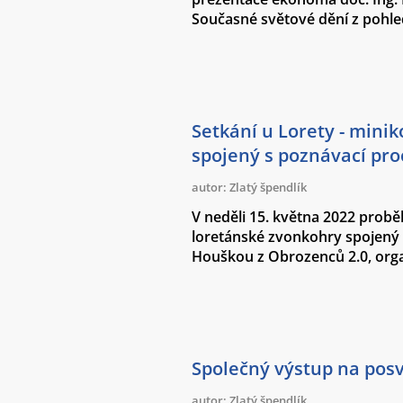
Současné světové dění z pohl
Setkání u Lorety - mini
spojený s poznávací pr
autor: Zlatý špendlík
V neděli 15. května 2022 probě
loretánské zvonkohry spojený
Houškou z Obrozenců 2.0, orga
Společný výstup na pos
autor: Zlatý špendlík