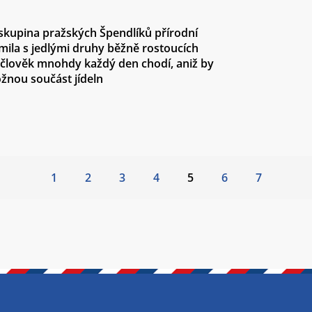
 skupina pražských Špendlíků přírodní
ámila s jedlými druhy běžně rostoucích
í člověk mnohdy každý den chodí, aniž by
žnou součást jídeln
1
2
3
4
5
6
7