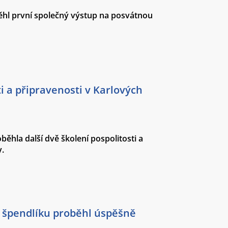
ěhl první společný výstup na posvátnou
ti a připravenosti v Karlových
ěhla další dvě školení pospolitosti a
y.
 špendlíku proběhl úspěšně