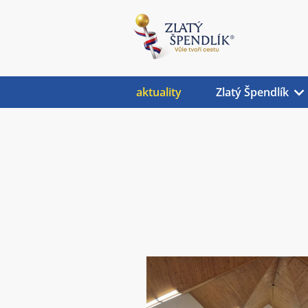
aktuality
Zlatý Špendlík