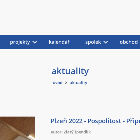
projekty
kalendář
spolek
obchod
aktuality
úvod
>
aktuality
Plzeň 2022 - Pospolitost - Při
autor: Zlatý špendlík