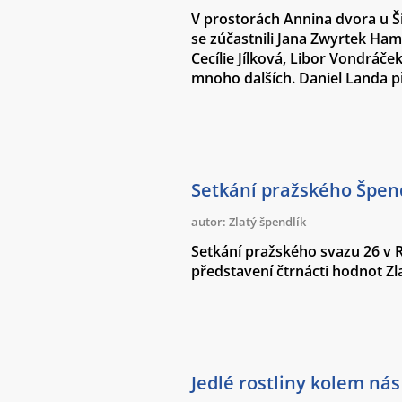
V prostorách Annina dvora u Ši
se zúčastnili Jana Zwyrtek Ha
Cecílie Jílková, Libor Vondráče
mnoho dalších. Daniel Landa př
Setkání pražského Špen
autor: Zlatý špendlík
Setkání pražského svazu 26 v 
představení čtrnácti hodnot Z
Jedlé rostliny kolem nás 