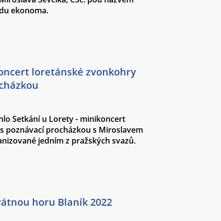
edu ekonoma.
koncert loretánské zvonkohry
ocházkou
hlo Setkání u Lorety - minikoncert
 s poznávací procházkou s Miroslavem
nizované jedním z pražských svazů.
vátnou horu Blaník 2022