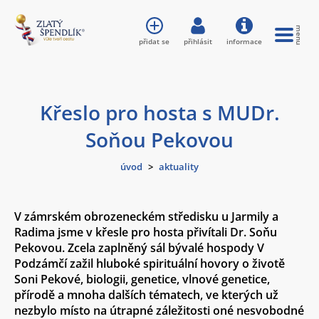
přidat se
přihlásit
informace
Křeslo pro hosta s MUDr.
Soňou Pekovou
úvod
>
aktuality
V zámrském obrozeneckém středisku u Jarmily a
Radima jsme v křesle pro hosta přivítali
Dr. Soňu
Pekovou
. Zcela zaplněný sál bývalé hospody V
Podzámčí zažil hluboké spirituální hovory o životě
Soni Pekové, biologii, genetice, vlnové genetice,
přírodě a mnoha dalších tématech, ve kterých už
nezbylo místo na útrapné záležitosti oné nesvobodné