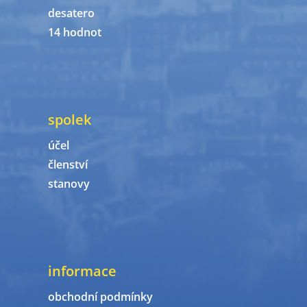
desatero
14 hodnot
spolek
účel
členství
stanovy
informace
obchodní podmínky