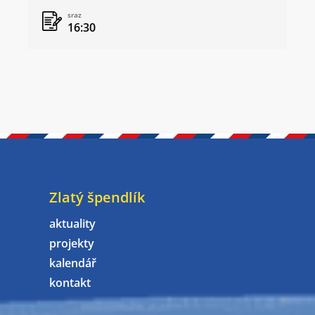
sraz
16:30
Zlatý špendlík
aktuality
projekty
kalendář
kontakt