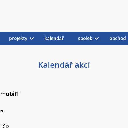
projekty
kalendář
spolek
obchod
Kalendář akcí
imubiří
ec
í ČD