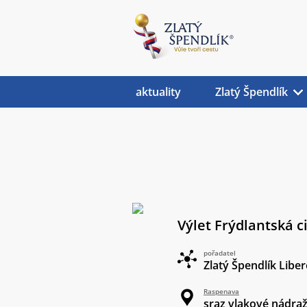
aktuality
Zlatý Špendlík
Výlet Frýdlantská c
pořadatel
Zlatý Špendlík Liber
Raspenava
sraz vlakové nádraž