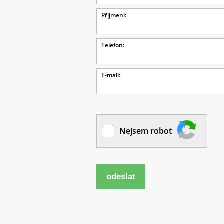
Příjmení:
Telefon:
E-mail:
Nejsem robot
odeslat