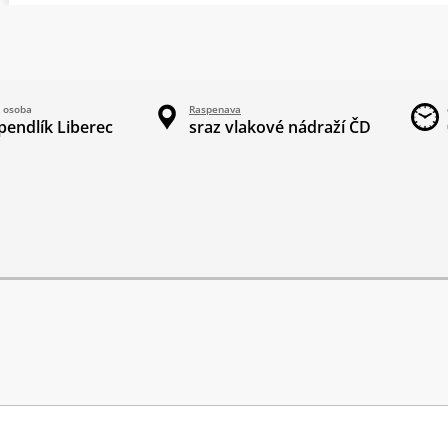
 osoba
Raspenava
pendlík Liberec
sraz vlakové nádraží ČD