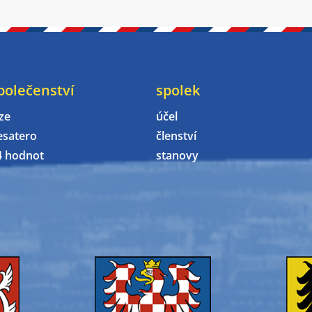
polečenství
spolek
ze
účel
esatero
členství
4 hodnot
stanovy