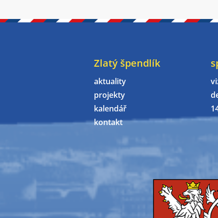
Zlatý špendlík
s
aktuality
vi
projekty
d
kalendář
1
kontakt