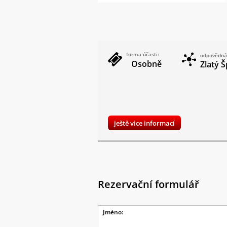
forma účasti:
odpovědná
Osobně
Zlatý Š
ještě vice informací
Rezervační formulář
Jméno: