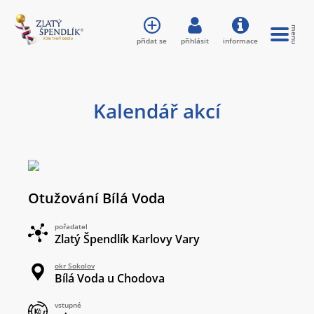
přidat se
přihlásit
informace
Kalendář akcí
Otužování Bílá Voda
pořadatel
Zlatý Špendlík Karlovy Vary
okr Sokolov
Bílá Voda u Chodova
vstupné