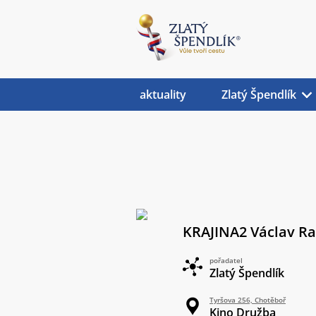
aktuality
Zlatý Špendlík
KRAJINA2 Václav R
pořadatel
Zlatý Špendlík
Tyršova 256, Chotěboř
Kino Družba