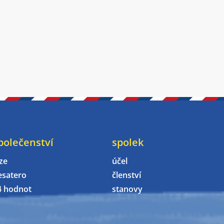
polečenství
spolek
ze
účel
esatero
členství
4 hodnot
stanovy