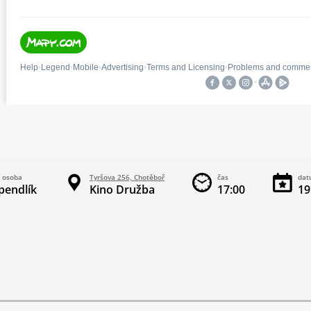
 osoba
Tyršova 256, Chotěboř
čas
da
pendlík
Kino Družba
17:00
19