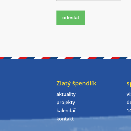
odeslat
Zlatý špendlík
s
aktuality
vi
projekty
d
kalendář
1
kontakt