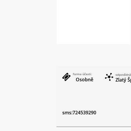
forma účasti:
odpovědná
Osobně
Zlatý Š
sms:724539290